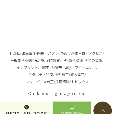
HOME
/
医院紹介
/
院長・スタッフ紹介
/
診療時間・アクセス
/
一般歯科
/
歯周病治療
/
予防処置
/
小児歯科
/
親知らずの抜歯
/
インプラント
/
口腔外科
/
審美治療
/
ホワイトニング
/
マタニティ診療
/
小児矯正
/
成人矯正
/
マウスピース矯正
/
採用情報
/
トピックス
©nakamura-gamagori.com