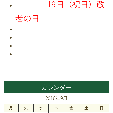
19日（祝日）敬
老の日
カレンダー
2016年9月
月
火
水
木
金
土
日