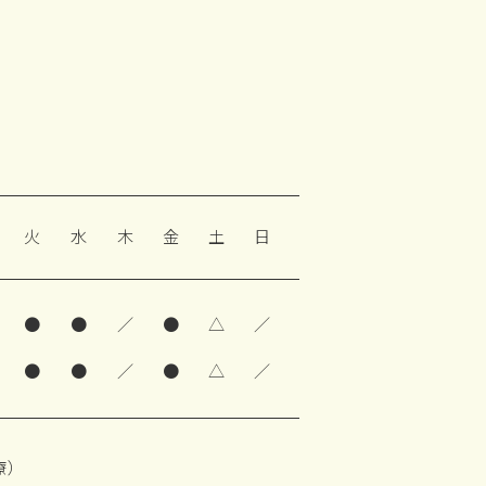
火
水
木
金
土
日
●
●
／
●
△
／
●
●
／
●
△
／
療）