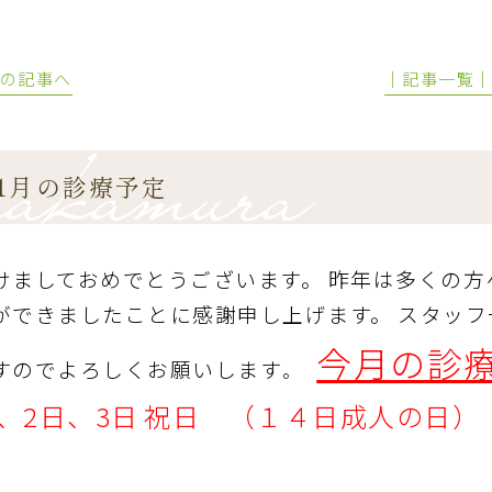
前の記事へ
│記事一覧
1月の診療予定
けましておめでとうございます。
昨年は多くの方
ができましたことに感謝申し上げます。
スタ
ッフ
今月の診
すのでよろしくお願いします
。
、2日、3日
祝日 （１４日成人の日）