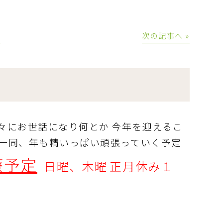
│
次の記事へ »
々にお世話になり何とか
今年を迎えるこ
一同、年も精いっぱい頑張っていく予定
療予定
日曜、木曜
正月休み１