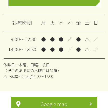
診療時間
月
火
水
木
金
土
日
9:00～12:30
●
●
●
／
●
△
／
14:00～18:30
●
●
●
／
●
△
／
休診日：木曜、日曜、祝日
（祝日のある週の木曜日は診療）
△…8:30～12:30/14:00～17:00
Google map