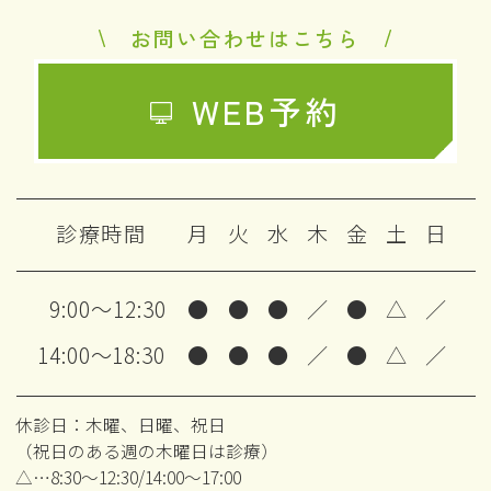
お問い合わせはこちら
WEB予約
診療時間
月
火
水
木
金
土
日
9:00～12:30
●
●
●
／
●
△
／
14:00～18:30
●
●
●
／
●
△
／
休診日：木曜、日曜、祝日
（祝日のある週の木曜日は診療）
△…8:30～12:30/14:00～17:00