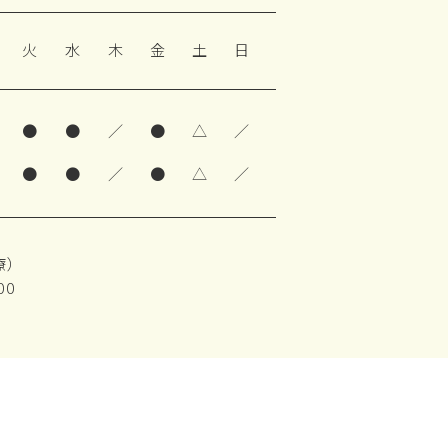
火
水
木
金
土
日
●
●
／
●
△
／
●
●
／
●
△
／
療）
00